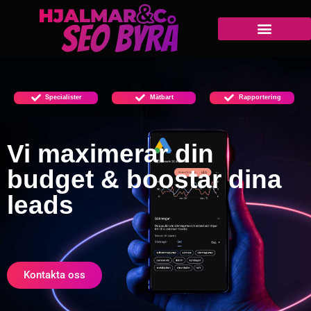
Specialister
Mätbart
Rapportering
Vi maximerar din
budget & boostar dina
leads
Kontakta oss