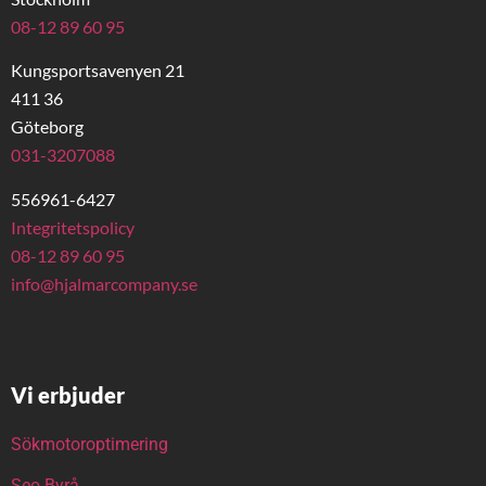
08-12 89 60 95
Kungsportsavenyen 21
411 36
Göteborg
031-3207088
556961-6427
Integritetspolicy
08-12 89 60 95
info@hjalmarcompany.se
Vi erbjuder
Sökmotoroptimering
Seo Byrå