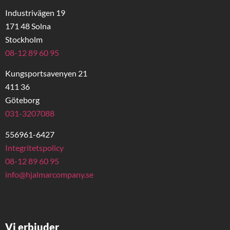
Industrivägen 19
171 48 Solna
Stockholm
08-12 89 60 95
Kungsportsavenyen 21
411 36
Göteborg
031-3207088
556961-6427
Integritetspolicy
08-12 89 60 95
info@hjalmarcompany.se
Vi erbjuder