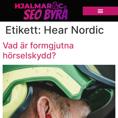
Etikett:
Hear Nordic
Vad är formgjutna
hörselskydd?