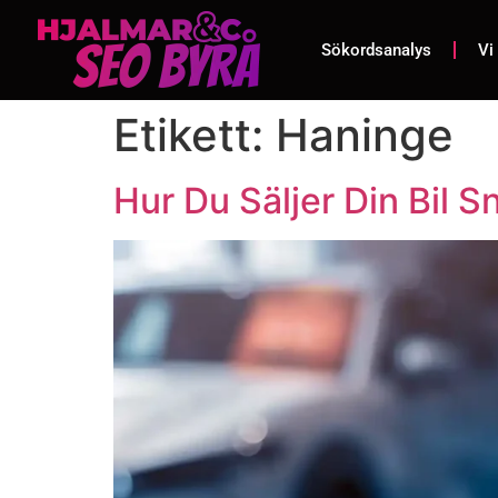
Sökordsanalys
Vi
Etikett:
Haninge
Hur Du Säljer Din Bil 