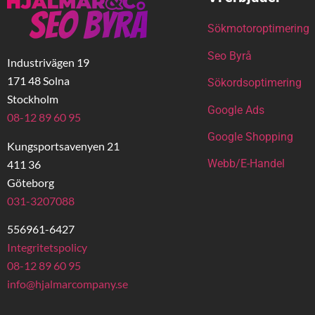
Sökmotoroptimering
Seo Byrå
Industrivägen 19
171 48 Solna
Sökordsoptimering
Stockholm
Google Ads
08-12 89 60 95
Google Shopping
Kungsportsavenyen 21
Webb/E-Handel
411 36
Göteborg
031-3207088
556961-6427
Integritetspolicy
08-12 89 60 95
info@hjalmarcompany.se