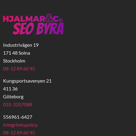
Industrivägen 19
171 48 Solna
Stockholm
08-12 89 60 95
Kungsportsavenyen 21
411 36
Göteborg
031-3207088
556961-6427
Integritetspolicy
08-12 89 60 95