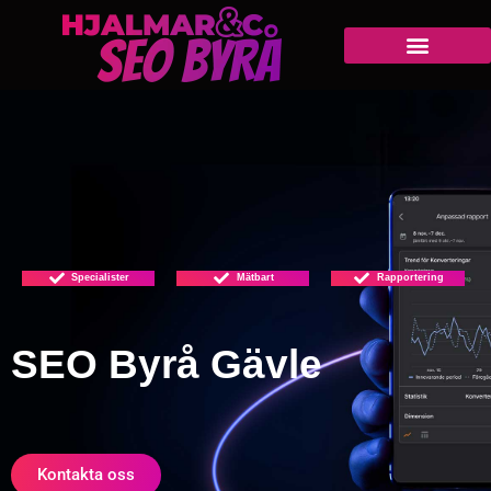
Specialister
Mätbart
Rapportering
SEO Byrå Gävle
Kontakta oss