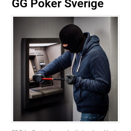
GG Poker Sverige