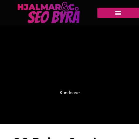
Kundcase