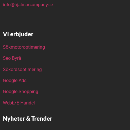
info@hjalmarcompany.se
Vi erbjuder
Sökmotoroptimering
Seo Byrå
Sökordsoptimering
Google Ads
Google Shopping
Webb/E-Handel
Nyheter & Trender