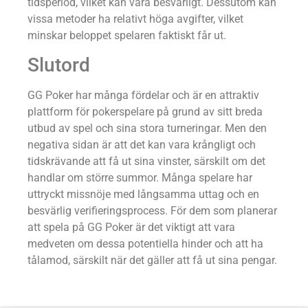
tidsperiod, vilket kan vara besvärligt. Dessutom kan
vissa metoder ha relativt höga avgifter, vilket
minskar beloppet spelaren faktiskt får ut.
Slutord
GG Poker har många fördelar och är en attraktiv
plattform för pokerspelare på grund av sitt breda
utbud av spel och sina stora turneringar. Men den
negativa sidan är att det kan vara krångligt och
tidskrävande att få ut sina vinster, särskilt om det
handlar om större summor. Många spelare har
uttryckt missnöje med långsamma uttag och en
besvärlig verifieringsprocess. För dem som planerar
att spela på GG Poker är det viktigt att vara
medveten om dessa potentiella hinder och att ha
tålamod, särskilt när det gäller att få ut sina pengar.