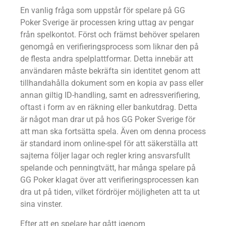
En vanlig fråga som uppstår för spelare på GG
Poker Sverige är processen kring uttag av pengar
från spelkontot. Först och främst behöver spelaren
genomgå en verifieringsprocess som liknar den på
de flesta andra spelplattformar. Detta innebär att
användaren måste bekräfta sin identitet genom att
tillhandahålla dokument som en kopia av pass eller
annan giltig ID-handling, samt en adressverifiering,
oftast i form av en räkning eller bankutdrag. Detta
är något man drar ut på hos GG Poker Sverige för
att man ska fortsätta spela. Även om denna process
är standard inom online-spel för att säkerställa att
sajterna följer lagar och regler kring ansvarsfullt
spelande och penningtvätt, har många spelare på
GG Poker klagat över att verifieringsprocessen kan
dra ut på tiden, vilket fördröjer möjligheten att ta ut
sina vinster.
Efter att en spelare har gått igenom