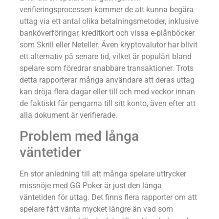
verifieringsprocessen kommer de att kunna begära
uttag via ett antal olika betalningsmetoder, inklusive
banköverföringar, kreditkort och vissa e-plånböcker
som Skrill eller Neteller. Även kryptovalutor har blivit
ett alternativ på senare tid, vilket är populärt bland
spelare som föredrar snabbare transaktioner. Trots
detta rapporterar många användare att deras uttag
kan dröja flera dagar eller till och med veckor innan
de faktiskt får pengarna till sitt konto, även efter att
alla dokument är verifierade.
Problem med långa
väntetider
En stor anledning till att många spelare uttrycker
missnöje med GG Poker är just den långa
väntetiden för uttag. Det finns flera rapporter om att
spelare fått vänta mycket längre än vad som