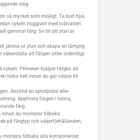
äggande steg:
eln så mycket som möjligt. Ta bort hjul,
 sedan cykeln noggrant med tvålvatten
ll gammal färg. Se till att ytan är
att jämna ut ytan och skapa en lämplig
t säkerställa att färgen sitter ordentligt
 cykeln. Primeren hjälper färgen att
n torka helt innan du går vidare till
gen. Använd en sprutpistol eller
ustning. Applicera färgen i tunna,
innande färg.
h innan du monterar tillbaka
de på färgtyp och väderförhållanden,
du montera tillbaka alla komponenter,