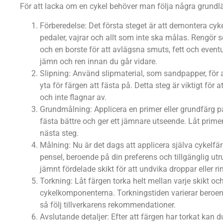
För att lacka om en cykel behöver man följa några grundl
Förberedelse: Det första steget är att demontera cyk
pedaler, vajrar och allt som inte ska målas. Rengör
och en borste för att avlägsna smuts, fett och eventue
jämn och ren innan du går vidare.
Slipning: Använd slipmaterial, som sandpapper, för 
yta för färgen att fästa på. Detta steg är viktigt för at
och inte flagnar av.
Grundmålning: Applicera en primer eller grundfärg på
fästa bättre och ger ett jämnare utseende. Låt primere
nästa steg.
Målning: Nu är det dags att applicera själva cykelfär
pensel, beroende på din preferens och tillgänglig utr
jämnt fördelade skikt för att undvika droppar eller r
Torkning: Låt färgen torka helt mellan varje skikt oc
cykelkomponenterna. Torkningstiden varierar beroen
så följ tillverkarens rekommendationer.
Avslutande detaljer: Efter att färgen har torkat kan 