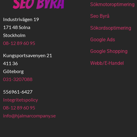
Sökmotoroptimering
Seo Byrå
Industrivägen 19
171 48 Solna
Sökordsoptimering
Stockholm
Google Ads
08-12 89 60 95
Google Shopping
Kungsportsavenyen 21
Webb/E-Handel
411 36
Göteborg
031-3207088
556961-6427
Integritetspolicy
08-12 89 60 95
info@hjalmarcompany.se