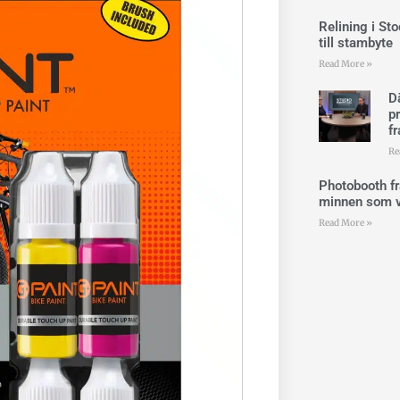
Relining i St
till stambyte
Read More »
Dä
p
f
Re
Photobooth f
minnen som v
Read More »