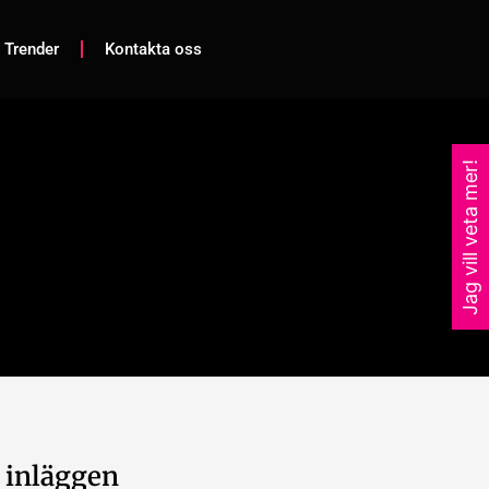
 Trender
Kontakta oss
Jag vill veta mer!
 inläggen