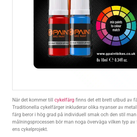
När det kommer till
cykelfärg
finns det ett brett utbud av f
Traditionella cykelfärger inkluderar olika nyanser av metalli
färg beror i hög grad på individuell smak och den stil man
målningsprocessen bör man noga överväga vilken typ av f
ens cykelprojekt.