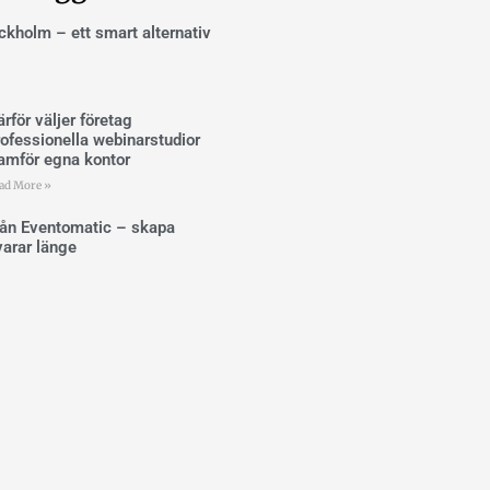
ockholm – ett smart alternativ
rför väljer företag
rofessionella webinarstudior
ramför egna kontor
ad More »
rån Eventomatic – skapa
arar länge