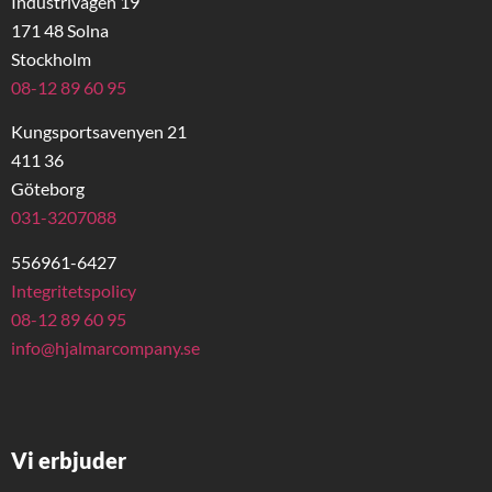
Industrivägen 19
171 48 Solna
Stockholm
08-12 89 60 95
Kungsportsavenyen 21
411 36
Göteborg
031-3207088
556961-6427
Integritetspolicy
08-12 89 60 95
info@hjalmarcompany.se
Vi erbjuder