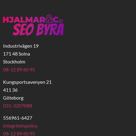
Industrivägen 19
171 48 Solna
Stockholm
08-12 89 60 95
Kungsportsavenyen 21
411 36
Göteborg
031-3207088
556961-6427
Integritetspolicy
08-12 89 60 95