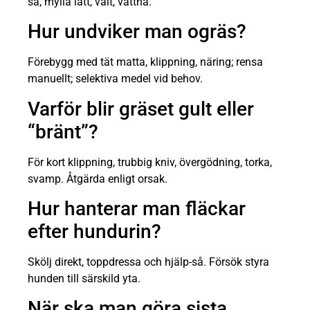
så, mylla lätt, vält, vattna.
Hur undviker man ogräs?
Förebygg med tät matta, klippning, näring; rensa
manuellt; selektiva medel vid behov.
Varför blir gräset gult eller
“bränt”?
För kort klippning, trubbig kniv, övergödning, torka,
svamp. Åtgärda enligt orsak.
Hur hanterar man fläckar
efter hundurin?
Skölj direkt, toppdressa och hjälp-så. Försök styra
hunden till särskild yta.
När ska man göra sista